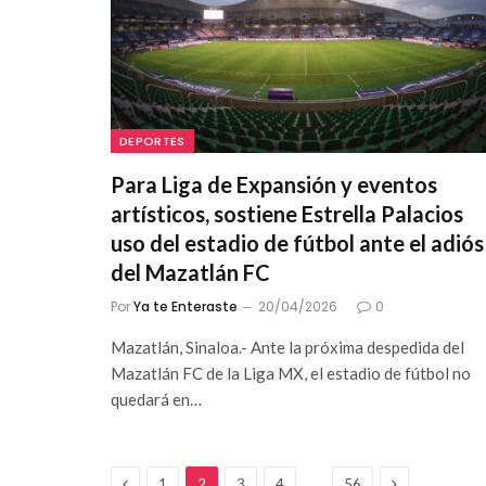
DEPORTES
Para Liga de Expansión y eventos
artísticos, sostiene Estrella Palacios
uso del estadio de fútbol ante el adiós
del Mazatlán FC
Por
Ya te Enteraste
20/04/2026
0
Mazatlán, Sinaloa.- Ante la próxima despedida del
Mazatlán FC de la Liga MX, el estadio de fútbol no
quedará en…
Anterior
Siguiente
…
1
2
3
4
56