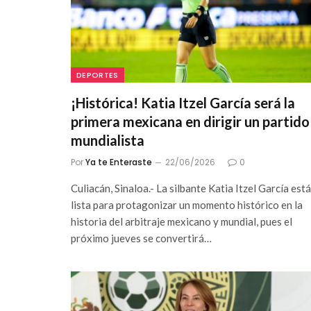
DEPORTES
¡Histórica! Katia Itzel García será la
primera mexicana en dirigir un partido
mundialista
Por
Ya te Enteraste
22/06/2026
0
Culiacán, Sinaloa.- La silbante Katia Itzel García está
lista para protagonizar un momento histórico en la
historia del arbitraje mexicano y mundial, pues el
próximo jueves se convertirá…