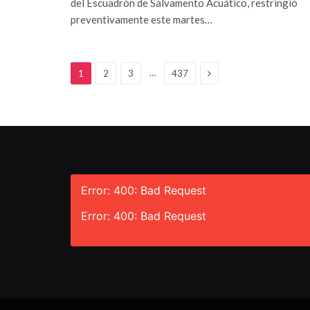
del Escuadrón de Salvamento Acuático, restringió
preventivamente este martes…
Siguiente
…
1
2
3
437
Error: 400: Bad Request
Error: 400: Bad Request