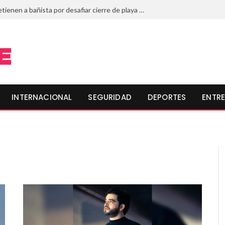
¡Le valió el cocodrilo! Detienen a bañista por desafiar cierre de playa en Mazatlán, Sinaloa; rescatan a tres más por oleaje
INTERNACIONAL
SEGURIDAD
DEPORTES
ENTRE