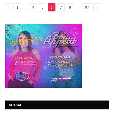
Anterior
Siguiente
…
…
1
4
5
6
7
8
97
SOCIAL