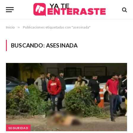
Inicio
»
Publicaciones etiquetadas con "asesinada"
BUSCANDO:
ASESINADA
SEGURIDAD