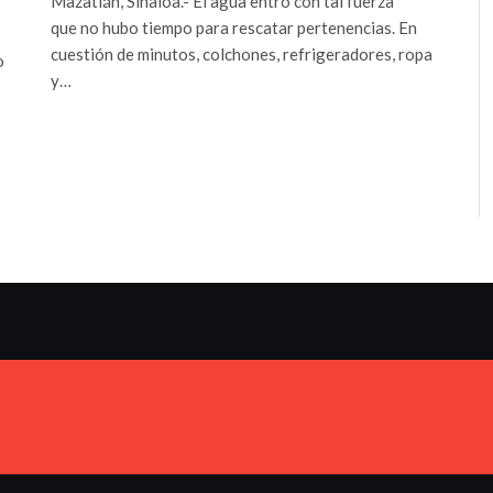
Mazatlán, Sinaloa.- El agua entró con tal fuerza
que no hubo tiempo para rescatar pertenencias. En
cuestión de minutos, colchones, refrigeradores, ropa
o
y…
nte