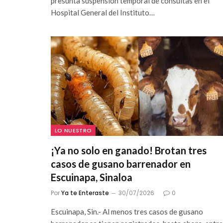
presunta suspensión temporal de consultas en el
Hospital General del Instituto…
LO NUESTRO
¡Ya no solo en ganado! Brotan tres
casos de gusano barrenador en
Escuinapa, Sinaloa
Por
Ya te Enteraste
30/07/2026
0
Escuinapa, Sin.- Al menos tres casos de gusano