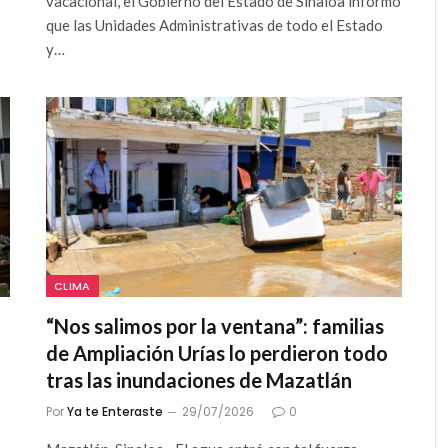
vacacional, el Gobierno del Estado de Sinaloa informó
que las Unidades Administrativas de todo el Estado
y…
CLIMA
“Nos salimos por la ventana”: familias
de Ampliación Urías lo perdieron todo
tras las inundaciones de Mazatlán
Por
Ya te Enteraste
29/07/2026
0