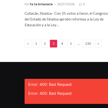
Por
Ya te Enteraste
30/07/2026
0
Culiacán, Sinaloa.- Con 35 votos a favor, el Congres
del Estado de Sinaloa aprobó reformas a la Ley de
Educación y a la Ley…
Anterior
Siguie
…
1
2
3
4
5
130
Error: 400: Bad Request
Error: 400: Bad Request