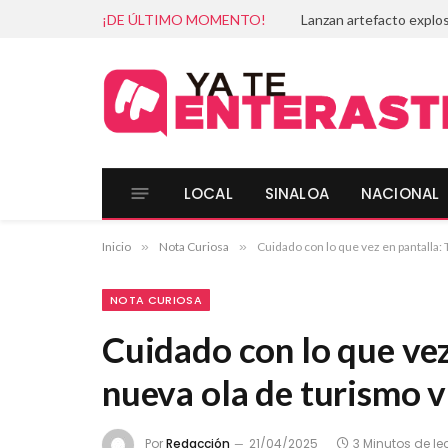
¡DE ÚLTIMO MOMENTO!
LOCAL
SINALOA
NACIONAL
Inicio
»
Nota Curiosa
»
Cuidado con lo que vez en pantalla: T
NOTA CURIOSA
Cuidado con lo que vez
nueva ola de turismo v
Por
Redacción
21/04/2025
3 Minutos de le