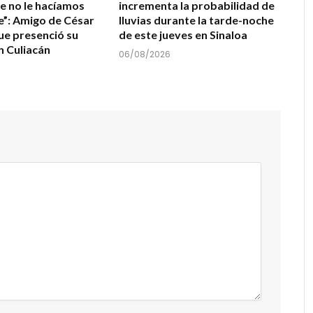
e no le hacíamos
incrementa la probabilidad de
e”: Amigo de César
lluvias durante la tarde-noche
e presenció su
de este jueves en Sinaloa
n Culiacán
06/08/2026