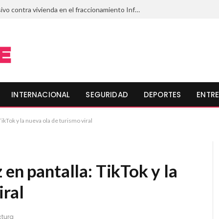
Lanzan artefacto explosivo contra vivienda en el fraccionamiento Infonavit Playas de Mazatlán, Sinaloa
INTERNACIONAL
SEGURIDAD
DEPORTES
ENTRE
ikTok y la nueva ola de turismo viral
 en pantalla: TikTok y la
iral
ctura