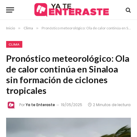
Inicio
»
Clima
»
Pronóstico meteorológico: Ola de calor continúa en Sinaloa sin formación de ciclones tropicales
CLIMA
Pronóstico meteorológico: Ola
de calor continúa en Sinaloa
sin formación de ciclones
tropicales
Por
Ya te Enteraste
19/05/2025
2 Minutos de lectura