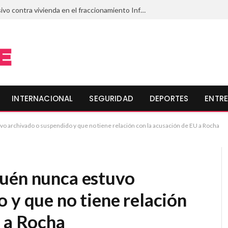
Lanzan artefacto explosivo contra vivienda en el fraccionamiento Infonavit Playas de Mazatlán, Sinaloa
INTERNACIONAL
SEGURIDAD
DEPORTES
ENTRE
o archivado o suspendido y que no tiene relación con la acusación de EU a Rocha
Cuén nunca estuvo
 y que no tiene relación
U a Rocha