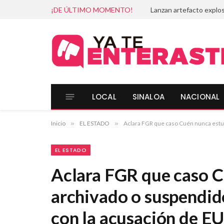
¡DE ÚLTIMO MOMENTO!
LOCAL
SINALOA
NACIONAL
Inicio
»
EL ESTADO
»
Aclara FGR que caso Cuén nunca estuv
EL ESTADO
Aclara FGR que caso 
archivado o suspendido
con la acusación de E