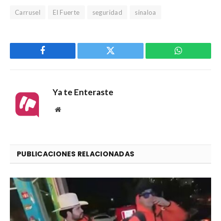
Carrusel
El Fuerte
seguridad
sinaloa
Facebook
Twitter
WhatsApp
Ya te Enteraste
Website
PUBLICACIONES RELACIONADAS