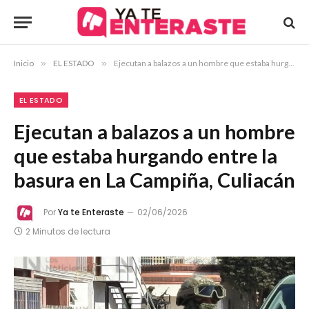
Inicio
»
EL ESTADO
»
Ejecutan a balazos a un hombre que estaba hurgando entre la basura en La Campiña, Culiacán
EL ESTADO
Ejecutan a balazos a un hombre
que estaba hurgando entre la
basura en La Campiña, Culiacán
Por
Ya te Enteraste
02/06/2026
2 Minutos de lectura