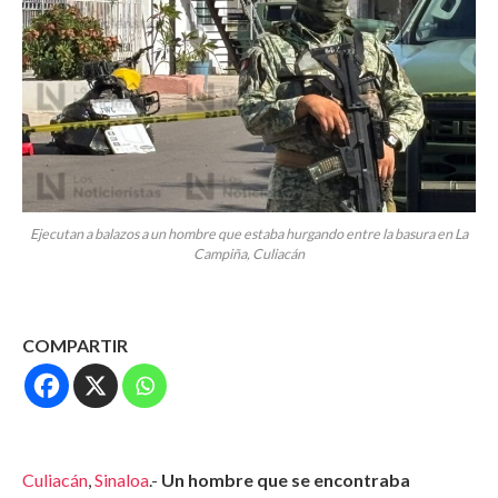
Ejecutan a balazos a un hombre que estaba hurgando entre la basura en La
Campiña, Culiacán
COMPARTIR
Culiacán
,
Sinaloa
.-
Un hombre que se encontraba