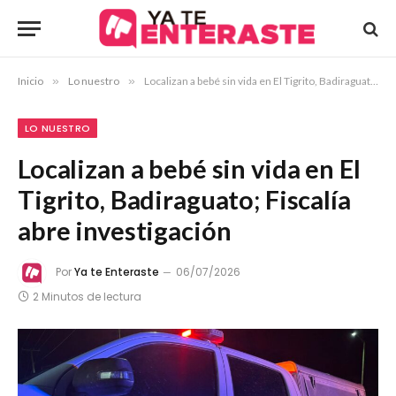
Inicio
»
Lo nuestro
»
Localizan a bebé sin vida en El Tigrito, Badiraguato; Fiscalía abre investigación
LO NUESTRO
Localizan a bebé sin vida en El
Tigrito, Badiraguato; Fiscalía
abre investigación
Por
Ya te Enteraste
06/07/2026
2 Minutos de lectura